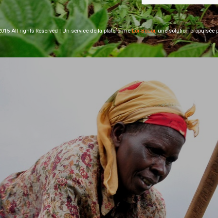
015 All rights Reserved | Un service de la plateforme
Lôr Bouôr
, une solution propulsée 