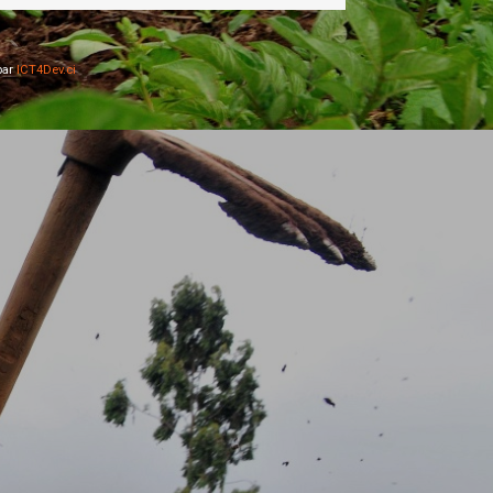
par
ICT4Dev.ci